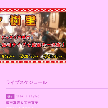
ライブスケジュール
2020-11-13 (Fri)
唄者
國吉真宏＆又吉直子