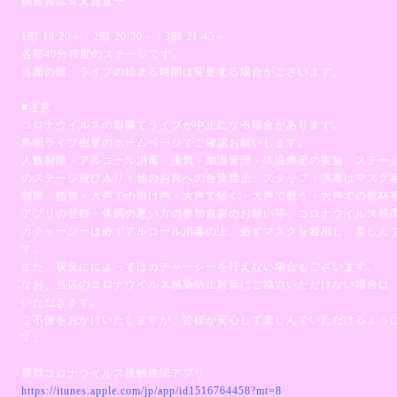
國吉真広＆又吉直子
1部 19:20～ / 2部 20:30～ / 3部 21:45～
各部40分程度のステージです。
当面の間、ライブの始まる時間は変更する場合がございます。
■注意
コロナウイルスの影響てライブが中止になる場合があります。
島唄ライブ樹里のホームページでご確認お願いします。
人数制限・アルコール消毒・換気・加湿管理・体温測定の実施、ステー
のステージ飛び入り・他のお席への合流禁止、スタッフ・演者はマスク
制限、指笛・大声での掛け声・大声で騒ぐ・大声で歌う・大声での乾杯
アプリの登録・体調の悪い方の参加自粛のお願い等、コロナウイルス感
カチャーシーは必ずアルコール消毒の上、必ずマスクを着用し、楽しん
す。
また、状況にによってはカチャーシーを行えない場合もございます。
なお、当店のコロナウイルス感染防止対策にご協力いただけない場合は
いただきます。
ご不便をおかけいたしますが、皆様が安心して楽しんでいただけるよう
す。
新型コロナウイルス接触確認アプリ
https://itunes.apple.com/jp/app/id1516764458?mt=8