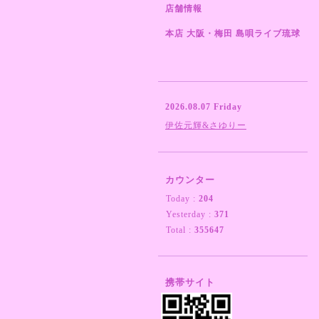
店舗情報
本店 大阪・梅田 島唄ライブ琉球
2026.08.07 Friday
伊佐元輝&さゆりー
カウンター
Today :
204
Yesterday :
371
Total :
355647
携帯サイト