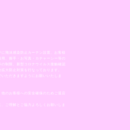
ジに飛沫感染防止カーテン設置、お客様
着用、握手・お写真・カチャーシー等の
等の制限、新型コロナウイルス接触確認
染拡大防止対策を行なっております。
でいただきますようにお願いいたしま
、他のお客様への安全確保のためご退店
に、ご理解とご協力よろしくお願いしま