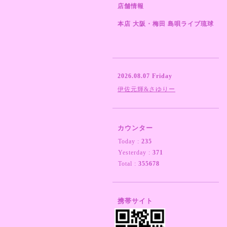
店舗情報
本店 大阪・梅田 島唄ライブ琉球
2026.08.07 Friday
伊佐元輝&さゆりー
カウンター
Today :
235
Yesterday :
371
Total :
355678
携帯サイト