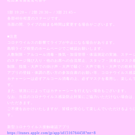
松田東＆喜友名可奈子
1部 19:20～ / 2部 20:30～ / 3部 21:45～
各部40分程度のステージです。
当面の間、ライブの始まる時間は変更する場合がございます。
■注意
コロナウイルスの影響てライブが中止になる場合があります。
島唄ライブ樹里のホームページでご確認お願いします。
人数制限・アルコール消毒・換気・加湿管理・体温測定の実施、ステー
のステージ飛び入り・他のお席への合流禁止、スタッフ・演者はマスク
制限、指笛・大声での掛け声・大声で騒ぐ・大声で歌う・大声での乾杯
アプリの登録・体調の悪い方の参加自粛のお願い等、コロナウイルス感
カチャーシーは必ずアルコール消毒の上、必ずマスクを着用し、楽しん
す。
また、状況にによってはカチャーシーを行えない場合もございます。
なお、当店のコロナウイルス感染防止対策にご協力いただけない場合は
いただきます。
ご不便をおかけいたしますが、皆様が安心して楽しんでいただけるよう
す。
新型コロナウイルス接触確認アプリ
https://itunes.apple.com/jp/app/id1516764458?mt=8