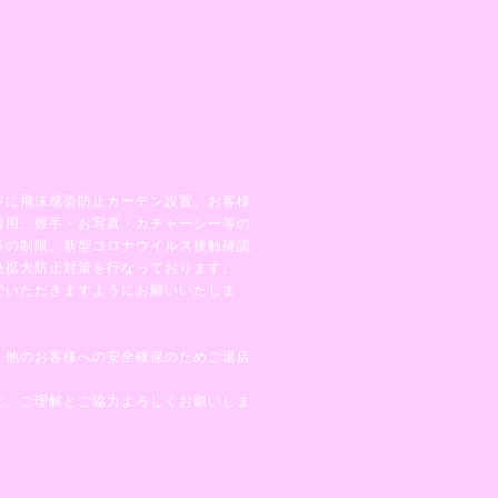
ジに飛沫感染防止カーテン設置、お客様
着用、握手・お写真・カチャーシー等の
等の制限、新型コロナウイルス接触確認
染拡大防止対策を行なっております。
でいただきますようにお願いいたしま
、他のお客様への安全確保のためご退店
に、ご理解とご協力よろしくお願いしま