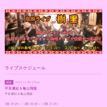
ライブスケジュール
2023-11-09 (Thu)
唄者
平良優紀＆亀山飛龍
平良優紀＆亀山飛龍
1部 19:20～ / 2部 20:30～ / 3部 21:45～