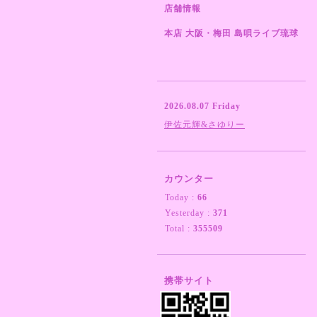
店舗情報
本店 大阪・梅田 島唄ライブ琉球
2026.08.07 Friday
伊佐元輝&さゆりー
カウンター
Today :
66
Yesterday :
371
Total :
355509
携帯サイト