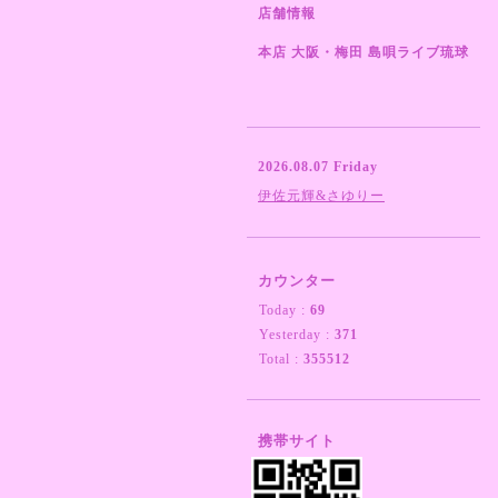
店舗情報
本店 大阪・梅田 島唄ライブ琉球
2026.08.07 Friday
伊佐元輝&さゆりー
カウンター
Today :
69
Yesterday :
371
Total :
355512
携帯サイト