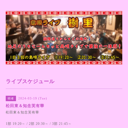
ライブスケジュール
2024-03-19 (Tue)
唄者
松田東＆知念芙有華
松田東＆知念芙有華
1部 19:20～ / 2部 20:30～ / 3部 21:45～