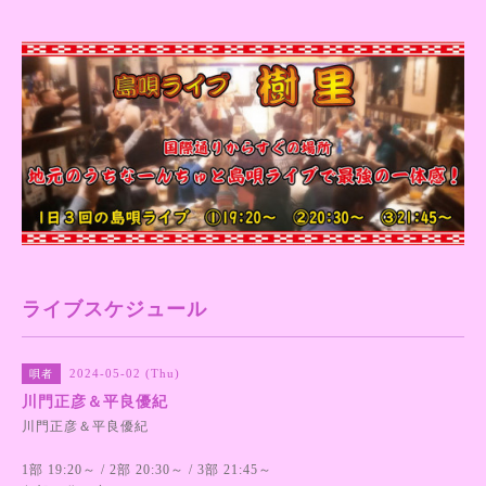
ライブスケジュール
2024-05-02 (Thu)
唄者
川門正彦＆平良優紀
川門正彦＆平良優紀
1部 19:20～ / 2部 20:30～ / 3部 21:45～