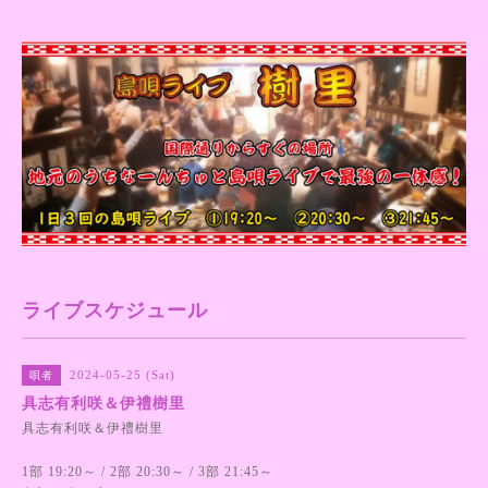
ライブスケジュール
2024-05-25 (Sat)
唄者
具志有利咲＆伊禮樹里
具志有利咲＆伊禮樹里
1部 19:20～ / 2部 20:30～ / 3部 21:45～