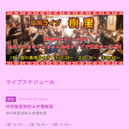
ライブスケジュール
2024-06-02 (Sun)
唄者
仲宗根恵弥利＆伊禮樹里
仲宗根恵弥利＆伊禮樹里
1部 19:20～ / 2部 20:30～ / 3部 21:45～