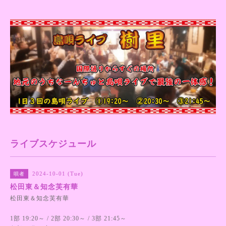
ライブスケジュール
2024-10-01 (Tue)
唄者
松田東＆知念芙有華
松田東＆知念芙有華
1部 19:20～ / 2部 20:30～ / 3部 21:45～