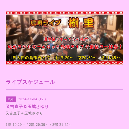
ライブスケジュール
2024-10-04 (Fri)
唄者
又吉直子＆玉城さゆり
又吉直子＆玉城さゆり
1部 19:20～ / 2部 20:30～ / 3部 21:45～