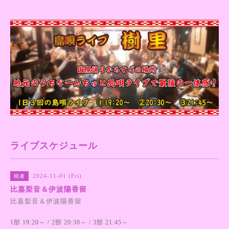
ライブスケジュール
2024-11-01 (Fri)
唄者
比嘉梨音＆伊波陽香留
比嘉梨音＆伊波陽香留
1部 19:20～ / 2部 20:30～ / 3部 21:45～