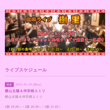
ライブスケジュール
2025-01-20 (Mon)
唄者
横山太陽＆仲宗根エミリ
横山太陽
＆
仲宗根エミリ
1部 19:20～ / 2部 20:30～ / 3部 21:45～