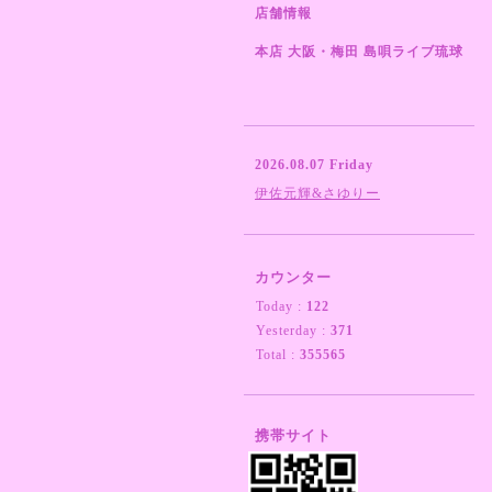
店舗情報
本店 大阪・梅田 島唄ライブ琉球
2026.08.07 Friday
伊佐元輝&さゆりー
カウンター
Today :
122
Yesterday :
371
Total :
355565
携帯サイト