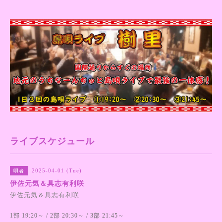
ライブスケジュール
2025-04-01 (Tue)
唄者
伊佐元気＆具志有利咲
伊佐元気＆具志有利咲
1部 19:20～ / 2部 20:30～ / 3部 21:45～