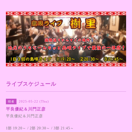
ライブスケジュール
2025-05-22 (Thu)
唄者
平良優紀＆川門正彦
平良優紀＆川門正彦
1部 19:20～ / 2部 20:30～ / 3部 21:45～