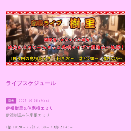
ライブスケジュール
2025-10-06 (Mon)
唄者
伊禮樹里&仲宗根エミリ
伊禮樹里&仲宗根エミリ
1部 19:20～ / 2部 20:30～ / 3部 21:45～