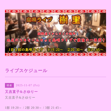
ライブスケジュール
2025-11-07 (Fri)
唄者
又吉直子&さゆりー
又吉直子&さゆりー
1部 19:20～ / 2部 20:30～ / 3部 21:45～