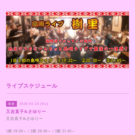
ライブスケジュール
2026-01-23 (Fri)
唄者
又吉直子&さゆりー
又吉直子&さゆりー
1部 19:20～ / 2部 20:30～ / 3部 21:45～