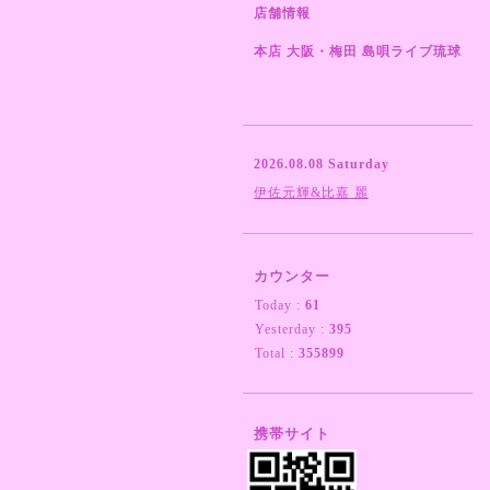
店舗情報
本店 大阪・梅田 島唄ライブ琉球
2026.08.08 Saturday
伊佐元輝&比嘉 麗
カウンター
Today :
61
Yesterday :
395
Total :
355899
携帯サイト