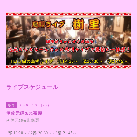
ライブスケジュール
2026-04-25 (Sat)
唄者
伊佐元輝&比嘉麗
伊佐元輝&比嘉麗
1部 19:20～ / 2部 20:30～ / 3部 21:45～