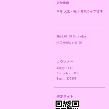
店舗情報
本店 大阪・梅田 島唄ライブ琉球
2026.08.08 Saturday
伊佐元輝&比嘉 麗
カウンター
Today :
151
Yesterday :
395
Total :
355989
携帯サイト