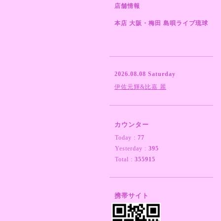
店舗情報
本店 大阪・梅田 島唄ライブ琉球
2026.08.08 Saturday
伊佐元輝&比嘉 麗
カウンター
Today :
77
Yesterday :
395
Total :
355915
携帯サイト