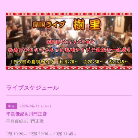
ライブスケジュール
2026-06-11 (Thu)
唄者
平良優紀&川門正彦
平良優紀&川門正彦
1部 19:20～ / 2部 20:30～ / 3部 21:45～