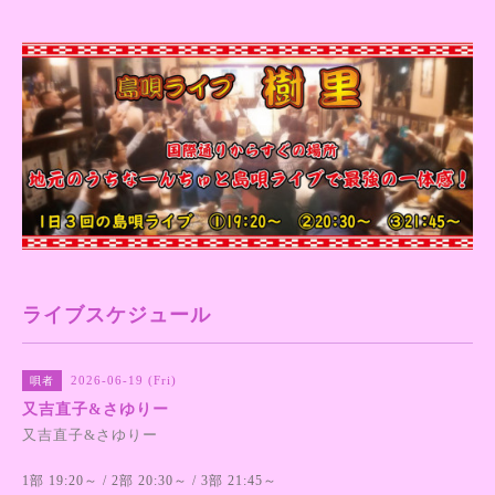
ライブスケジュール
2026-06-19 (Fri)
唄者
又吉直子&さゆりー
又吉直子&さゆりー
1部 19:20～ / 2部 20:30～ / 3部 21:45～